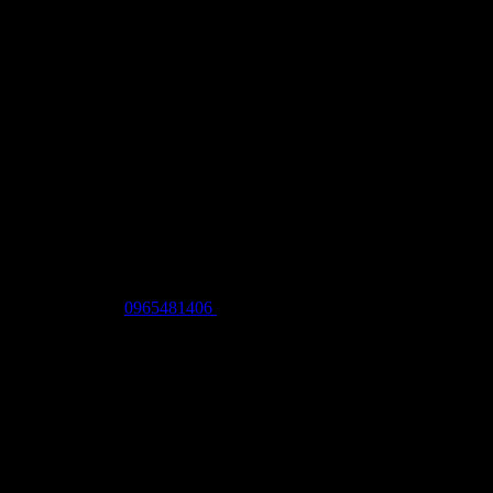
nhiều chính sách hỗ trợ bảo hành, ưu đãi hấp dẫn. Chỉ
bán hàng về lâu dài.
ặc gọi số Hotline:
0965481406
để được hỗ trợ nhanh