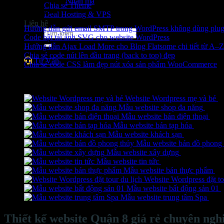
Nhận mã
Chia sẻ Theme
Bài viết mới nhất
Deal Hosting & VPS
Liên hệ
Hướng dẫn gửi email SMTP trong WordPress không dùng plug
Tìm
Code bật tải ảnh SVG cho website WordPress
kiếm:
Hướng dẫn Ajax Load More cho Blog Flatsome chi tiết từ A–Z
Chia sẻ code nút lên đầu trang (back to top) đẹp
Tư Vấn
Chia sẻ code CSS làm đẹp nút xóa sản phẩm WooCommerce
Gợi ý website
Website Wordpress mẹ và bé
7
Mẫu website shop đa năng
7.900
Mẫu website bán điện thoại
7.9
Mẫu website bán tạp hóa
7.900.0
Mẫu website khách sạn
7.900.000
₫
Mẫu website bán đồ phong 
Mẫu website xây dựng
7.900.000
₫
Giá
Mẫu website tin tức
7.900.000
₫
5.900.
gốc
l
Mẫu website bán thực phẩm
7.
là:
7
Website Wordpress đặt to
7.900.0
Mẫu website bất động sản 01
Mẫu website trung tâm Spa
7.9
Thiết kế website Quận 8 giá rẻ chuyên ngh