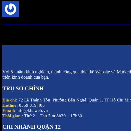
0
Góp ý
Cũ nhất
Mới nhất
Được bỏ phiếu nhiều nhất
Với 5+ năm kinh nghiệm, thành công qua thiết kế Website và Marketin
triển kinh doanh của bạn.
TRỤ SỢ CHÍNH
Địa chỉ:
72 Lê Thánh Tôn, Phường Bến Nghé, Quận 1, TP Hồ Chí Mi
Hotline:
0359.819.406
Email:
info@khaweb.vn
Thời gian :
Thứ 2 – Thứ 7 từ 8h30 – 17h30.
CHI NHÁNH QUẬN 12