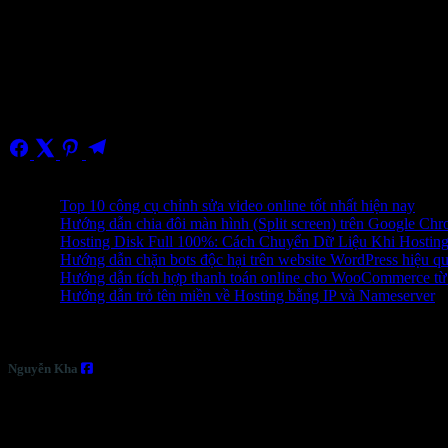
4.8/5 - (82 bình chọn)
Bài viết cùng chuyên mục
1
Top 10 công cụ chỉnh sửa video online tốt nhất hiện nay
2
Hướng dẫn chia đôi màn hình (Split screen) trên Google Ch
3
Hosting Disk Full 100%: Cách Chuyển Dữ Liệu Khi Hosti
4
Hướng dẫn chặn bots độc hại trên website WordPress hiệu q
5
Hướng dẫn tích hợp thanh toán online cho WooCommerce t
6
Hướng dẫn trỏ tên miền về Hosting bằng IP và Nameserver
Nguyễn Kha
Với hơn 5 năm kinh nghiệm về lĩnh vực Thiết Kế Website và hơn 6
biết đến dịch vụ nhiều hơn. Tôi chuyên trong các lĩnh vực như: Thi