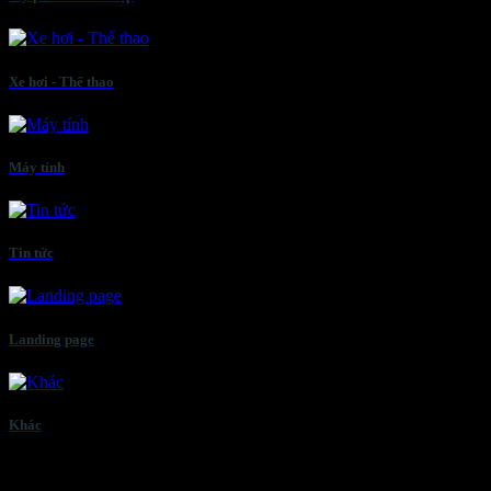
Xe hơi - Thể thao
Máy tính
Tin tức
Landing page
Khác
Tổng hợp các
mẫu website mỹ phẩm – làm đẹp
– Chuẩn SEO –
Tốc độ vượt trội dưới 2s – Tương thích mọi thiết bị thông minh và