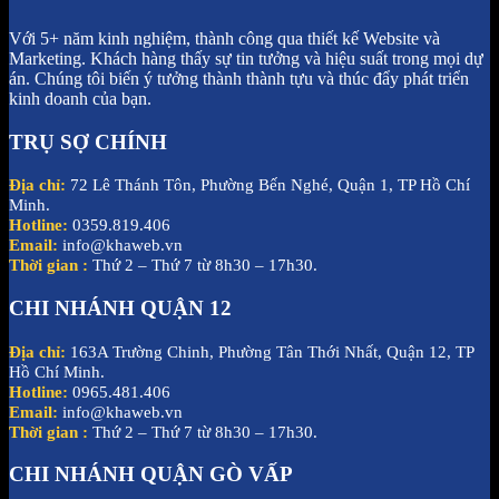
Với 5+ năm kinh nghiệm, thành công qua thiết kế Website và
Marketing. Khách hàng thấy sự tin tưởng và hiệu suất trong mọi dự
án. Chúng tôi biến ý tưởng thành thành tựu và thúc đẩy phát triển
kinh doanh của bạn.
TRỤ SỢ CHÍNH
Địa chỉ:
72 Lê Thánh Tôn, Phường Bến Nghé, Quận 1, TP Hồ Chí
Minh.
Hotline:
0359.819.406
Email:
info@khaweb.vn
Thời gian :
Thứ 2 – Thứ 7 từ 8h30 – 17h30.
CHI NHÁNH QUẬN 12
Địa chỉ:
163A Trường Chinh, Phường Tân Thới Nhất, Quận 12, TP
Hồ Chí Minh.
Hotline:
0965.481.406
Email:
info@khaweb.vn
Thời gian :
Thứ 2 – Thứ 7 từ 8h30 – 17h30.
CHI NHÁNH QUẬN GÒ VẤP