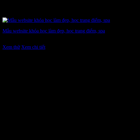
Mẫu website khóa học làm đẹp, học trang điểm, spa
Giá
Giá
7.900.000
₫
6.900.000
₫
gốc
hiện
Xem thử
Xem chi tiết
là:
tại
7.900.000 ₫.
là:
6.900.000 ₫.