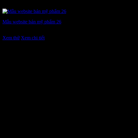
Mẫu website bán mỹ phẩm 26
Giá
Giá
7.900.000
₫
6.900.000
₫
gốc
hiện
Xem thử
Xem chi tiết
là:
tại
7.900.000 ₫.
là:
6.900.000 ₫.