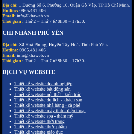
Địa chỉ:
1 Đường Số 6, Phường 10, Quận Gò Vấp, TP Hồ Chí Minh.
Hotline:
0965.481.406
Email:
info@khaweb.vn
Thời gian :
Thứ 2 – Thứ 7 từ 8h30 – 17h30.
CHI NHÁNH PHÚ YÊN
Địa chỉ:
Xã Hoà Phong, Huyện Tây Hoà, Tỉnh Phú Yên.
Hotline:
0965.481.406
Email:
info@khaweb.vn
Thời gian :
Thứ 2 – Thứ 7 từ 8h30 – 17h30.
DỊCH VỤ WEBSITE
Thiết kế website doanh nghiệp
Thiết kế website bất dộng sản
Thiết kế website nội thất - kiến trúc
Thiết kế website du lịch - khách sạn
Thiết kế website nhà hàng - cà phê
Thiết kế website máy tính - điện thoại
Thiết kế website spa - thẩm mỹ
Thiết kế website thời trang
Thiết kế website thực phẩm
Thiết kế website giáo dục