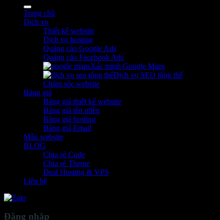
kiếm:
Trang chủ
Dịch vụ
Thiết kế website
Dịch vụ hosting
Quảng cáo Google Ads
Quảng cáo Facebook Ads
Xác minh Google Maps
Dịch vụ SEO tổng thể
Chăm sóc website
Bảng giá
Bảng giá thiết kế website
Bảng giá tên miền
Bảng giá hosting
Bảng giá Email
Mẫu website
BLOG
Chia sẻ Code
Chia sẻ Theme
Deal Hosting & VPS
Liên hệ
Đăng nhập