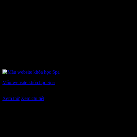
Mẫu website khóa học Spa
Giá
Giá
7.900.000
₫
6.900.000
₫
gốc
hiện
Xem thử
Xem chi tiết
là:
tại
7.900.000 ₫.
là:
6.900.000 ₫.