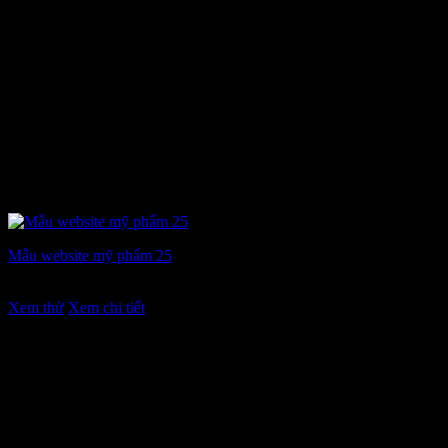
Mẫu website mỹ phẩm 25
Giá
Giá
7.900.000
₫
6.900.000
₫
gốc
hiện
Xem thử
Xem chi tiết
là:
tại
7.900.000 ₫.
là:
6.900.000 ₫.