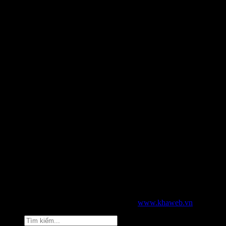
2026 © Bản quyền thuộc về KHAWEB |
www.khaweb.vn
Tìm