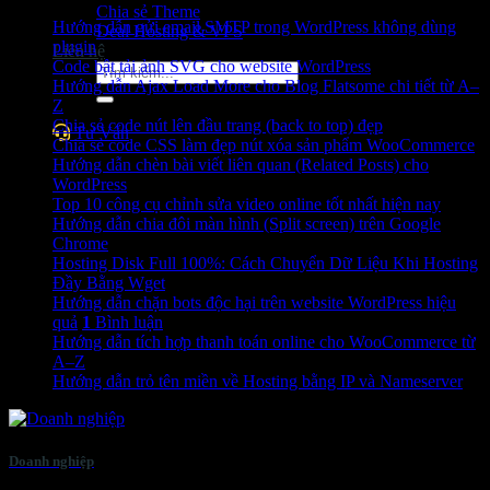
Chia sẻ Theme
Hướng dẫn gửi email SMTP trong WordPress không dùng
Deal Hosting & VPS
plugin
Liên hệ
Code bật tải ảnh SVG cho website WordPress
Tìm
Hướng dẫn Ajax Load More cho Blog Flatsome chi tiết từ A–
kiếm:
Z
Chia sẻ code nút lên đầu trang (back to top) đẹp
Tư Vấn
Chia sẻ code CSS làm đẹp nút xóa sản phẩm WooCommerce
Hướng dẫn chèn bài viết liên quan (Related Posts) cho
WordPress
Top 10 công cụ chỉnh sửa video online tốt nhất hiện nay
Hướng dẫn chia đôi màn hình (Split screen) trên Google
Chrome
Hosting Disk Full 100%: Cách Chuyển Dữ Liệu Khi Hosting
Đầy Bằng Wget
Hướng dẫn chặn bots độc hại trên website WordPress hiệu
quả
1
Bình luận
Hướng dẫn tích hợp thanh toán online cho WooCommerce từ
A–Z
Hướng dẫn trỏ tên miền về Hosting bằng IP và Nameserver
Doanh nghiệp