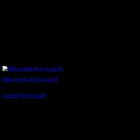
Mẫu website dịch vụ spa 05
Giá
Giá
7.900.000
₫
6.900.000
₫
gốc
hiện
Xem thử
Xem chi tiết
là:
tại
7.900.000 ₫.
là:
6.900.000 ₫.