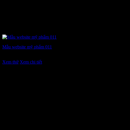
Mẫu website mỹ phẩm 011
Giá
Giá
7.900.000
₫
6.900.000
₫
gốc
hiện
Xem thử
Xem chi tiết
là:
tại
7.900.000 ₫.
là:
6.900.000 ₫.