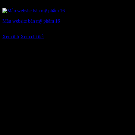
Mẫu website bán mỹ phẩm 16
Giá
Giá
7.900.000
₫
6.900.000
₫
gốc
hiện
Xem thử
Xem chi tiết
là:
tại
7.900.000 ₫.
là:
6.900.000 ₫.