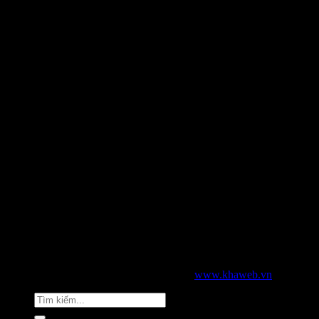
2026 © Bản quyền thuộc về KHAWEB |
www.khaweb.vn
Tìm
kiếm: