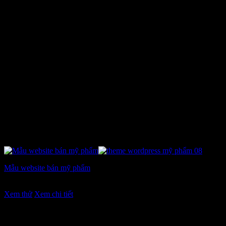
Mẫu website bán mỹ phẩm
Giá
Giá
7.900.000
₫
5.900.000
₫
gốc
hiện
Xem thử
Xem chi tiết
là:
tại
7.900.000 ₫.
là:
5.900.000 ₫.