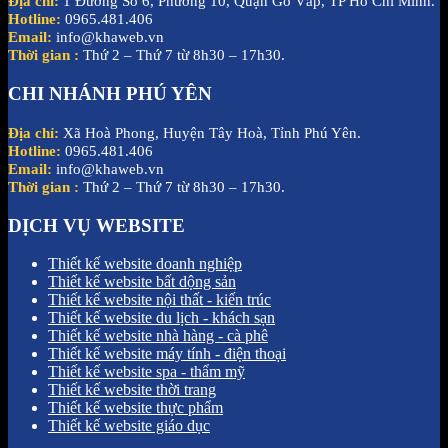
Địa chỉ:
1 Đường Số 6, Phường 10, Quận Gò Vấp, TP Hồ Chí Minh.
Hotline:
0965.481.406
Email:
info@khaweb.vn
Thời gian :
Thứ 2 – Thứ 7 từ 8h30 – 17h30.
CHI NHÁNH PHÚ YÊN
Địa chỉ:
Xã Hoà Phong, Huyện Tây Hoà, Tỉnh Phú Yên.
Hotline:
0965.481.406
Email:
info@khaweb.vn
Thời gian :
Thứ 2 – Thứ 7 từ 8h30 – 17h30.
DỊCH VỤ WEBSITE
Thiết kế website doanh nghiệp
Thiết kế website bất dộng sản
Thiết kế website nội thất - kiến trúc
Thiết kế website du lịch - khách sạn
Thiết kế website nhà hàng - cà phê
Thiết kế website máy tính - điện thoại
Thiết kế website spa - thẩm mỹ
Thiết kế website thời trang
Thiết kế website thực phẩm
Thiết kế website giáo dục