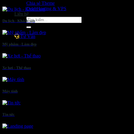
Chia sẻ Theme
Deal Hosting & VPS
Liên hệ
Tìm
Du lịch - Khách sạn
kiếm:
Tư Vấn
Mỹ phẩm - Làm đẹp
Xe hơi - Thể thao
Máy tính
Tin tức