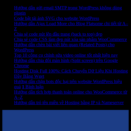
Hướng dẫn gửi email SMTP trong WordPress không dùng
plugin
Code bật tải ảnh SVG cho website WordPress
Hướng dẫn Ajax Load More cho Blog Flatsome chi tiết từ A–
Z
Chia sẻ code nút lên đầu trang (back to top) đẹp
Chia sẻ code CSS làm đẹp nút xóa sản phẩm WooCommerce
Hướng dẫn chèn bài viết liên quan (Related Posts) cho
WordPress
Top 10 công cụ chỉnh sửa video online tốt nhất hiện nay
Hướng dẫn chia đôi màn hình (Split screen) trên Google
Chrome
Hosting Disk Full 100%: Cách Chuyển Dữ Liệu Khi Hosting
Đầy Bằng Wget
Hướng dẫn chặn bots độc hại trên website WordPress hiệu
quả
1
Bình luận
Hướng dẫn tích hợp thanh toán online cho WooCommerce từ
A–Z
Hướng dẫn trỏ tên miền về Hosting bằng IP và Nameserver