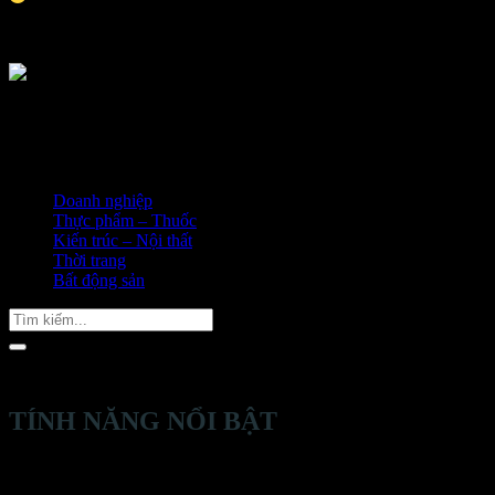
Doanh nghiệp
Thực phẩm – Thuốc
Kiến trúc – Nội thất
Thời trang
Bất động sản
Tìm
kiếm:
TÍNH NĂNG NỔI BẬT
Thiết kế trình bày sản phẩm đa tầng, sản phẩm được trình bày
rõ ràng đẹp mắt, giúp người mua dễ dàng chọn mua sản phẩm