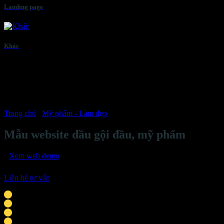
Landing page
Khác
Trang chủ
/
Mỹ phẩm - Làm đẹp
Mẫu website dầu gội đầu, mỹ phẩm
Xem web demo
Liên hệ tư vấn
Phù hợp với cá nhân, doanh nghiệp vừa & nhỏ
Giao diện tương thích mọi thiết bị thông minh
Tích hợp liên hệ: chat Zalo, Facebook, hotline
Thời gian hoàn thành khoảng 9-10 ngày