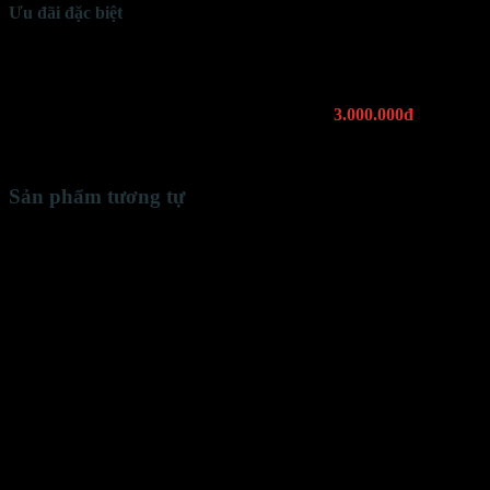
Ưu đãi đặc biệt
Tặng
domain
(tên miền) 1 năm
Tặng
hosting
SSD 1 năm
Tối ưu hỗ trợ
SEO Google
Tặng công cụ
SEO
bản quyền trị giá
3.000.000đ
Bảo trì trọn đời
khi sử dụng hosting tại KHAWEB
Có
tài liệu hướng dẫn
sử dụng Website (hình ảnh, video)
Sản phẩm tương tự