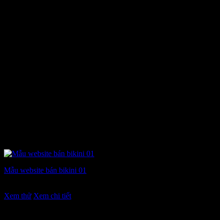
Mẫu website bán bikini 01
Giá
Giá
7.900.000
₫
6.900.000
₫
gốc
hiện
Xem thử
Xem chi tiết
là:
tại
7.900.000 ₫.
là: