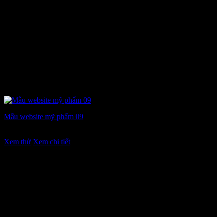
Mẫu website mỹ phẩm 09
Giá
Giá
7.900.000
₫
5.900.000
₫
gốc
hiện
Xem thử
Xem chi tiết
là:
tại
7.900.000 ₫.
là:
5.900.000 ₫.