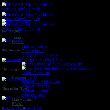
Bỏ
qua
nội
dung
Doanh nghiệp
Trang chủ
Dịch vụ
Thiết kế website
Bất động sản
Dịch vụ hosting
Quảng cáo Google Ads
Quảng cáo Facebook Ads
Xác minh Google Maps
Dịch vụ SEO tổng thể
Thời trang
Chăm sóc website
Bảng giá
Bảng giá thiết kế website
Bảng giá tên miền
Thực phẩm - Thuốc
Bảng giá hosting
Bảng giá Email
Mẫu website
BLOG
Kiến trúc - Nội thất
Chia sẻ Code