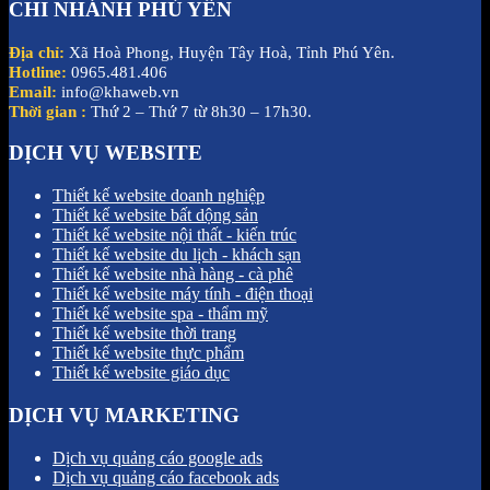
CHI NHÁNH PHÚ YÊN
Địa chỉ:
Xã Hoà Phong, Huyện Tây Hoà, Tỉnh Phú Yên.
Hotline:
0965.481.406
Email:
info@khaweb.vn
Thời gian :
Thứ 2 – Thứ 7 từ 8h30 – 17h30.
DỊCH VỤ WEBSITE
Thiết kế website doanh nghiệp
Thiết kế website bất dộng sản
Thiết kế website nội thất - kiến trúc
Thiết kế website du lịch - khách sạn
Thiết kế website nhà hàng - cà phê
Thiết kế website máy tính - điện thoại
Thiết kế website spa - thẩm mỹ
Thiết kế website thời trang
Thiết kế website thực phẩm
Thiết kế website giáo dục
DỊCH VỤ MARKETING
Dịch vụ quảng cáo google ads
Dịch vụ quảng cáo facebook ads