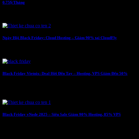
0.75$/Tháng
Cơ hội Vàng không thể bỏ lỡ! Hawk Host chính thức khởi động
chương trình Black Friday sớm, không chỉ là “deal” mà là đỉnh…
Ngày Hội Black Friday: Cloud Hosting – Giảm 90% tại CloudFly
CloudFly tung ưu đãi siêu khủng giúp bạn dễ dàng nâng cấp hạ
tầng số: tăng tốc website mượt mà, bảo mật dữ liệu toàn diện…
Black Friday Vietnix: Deal Hời Đến Tay – Hosting, VPS Giảm Đến 50%
Vietnix chính thức khai màn đại tiệc Black Friday 2025 với chuỗi
ưu đãi siêu khủng dành cho các giải pháp VPS, Hosting, S3 Object
Storage…
Black Friday vNode 2025 – Siêu Sale Giảm 90% Hosting, 85% VPS
Cuối cùng vNode cũng chính thức nhập cuộc Black Friday với
chương trình ưu đãi cực khủng: giảm 90% cho Hosting và 85% cho
VPS…