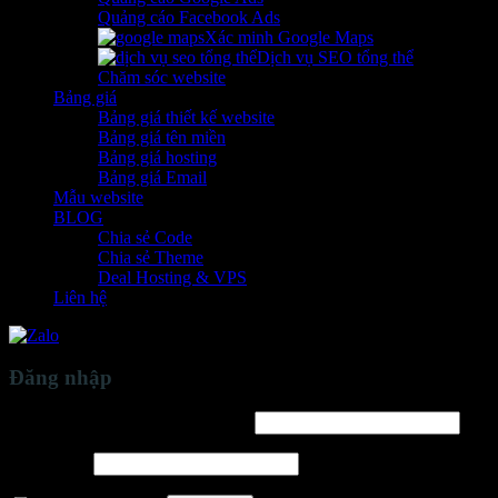
Quảng cáo Facebook Ads
Xác minh Google Maps
Dịch vụ SEO tổng thể
Chăm sóc website
Bảng giá
Bảng giá thiết kế website
Bảng giá tên miền
Bảng giá hosting
Bảng giá Email
Mẫu website
BLOG
Chia sẻ Code
Chia sẻ Theme
Deal Hosting & VPS
Liên hệ
Đăng nhập
Bắt
Tên tài khoản hoặc địa chỉ email
*
buộc
Bắt
Mật khẩu
*
buộc