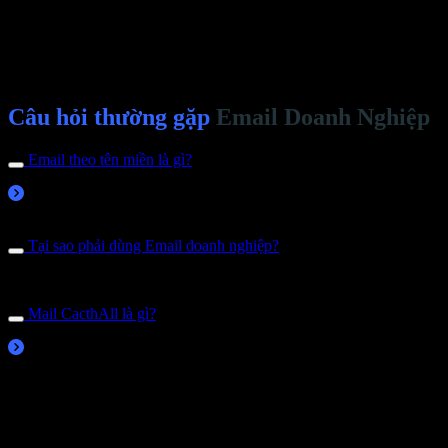
Câu hỏi thường gặp
Email Doanh Nghiệp
Email theo tên miền là gì?
Hiện nay rất nhiều người đang sử dụng dịch vụ email miễn phí của
tên miền riêng có nghĩa là khi bạn sở hữu 1 tên miền cho riêng mình (
Tại sao phải dùng Email doanh nghiệp?
Với tên miền riêng của mình (hoặc tổ chức), bạn sẽ được đánh giá ca
Mail CacthAll là gì?
Mail CatchAll là 1 tính năng cực hay trong quản trị email, thường