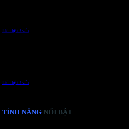
Forwarder/Mail list/Alias: Có
Chống spam/ virus/ bomb mail: Có
SPF/ DKIM: Có
Xác thực 2 bước : Có
Trang quản trị: chuyên nghiệp
Liên hệ tư vấn
EMAIL CHUYÊN NGHIỆP
890k/Tháng
Dung lượng: 250GB
Email: 100
Forwarder/Mail list/Alias: Có
Chống spam/ virus/ bomb mail: Có
SPF/ DKIM: Có
Xác thực 2 bước : Có
Trang quản trị: chuyên nghiệp
Liên hệ tư vấn
TÍNH NĂNG
NỔI BẬT
Máy chủ sử dụng 100% ổ cứng SSD cùng với công nghệ CloudLinux gi