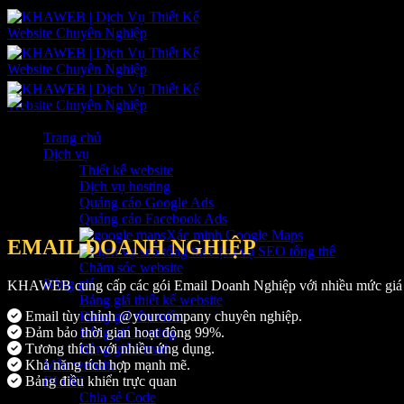
Bỏ
qua
nội
dung
Trang chủ
Dịch vụ
Thiết kế website
Dịch vụ hosting
Quảng cáo Google Ads
Quảng cáo Facebook Ads
Xác minh Google Maps
EMAIL DOANH NGHIỆP
Dịch vụ SEO tổng thể
Chăm sóc website
Bảng giá
KHAWEB cung cấp các gói Email Doanh Nghiệp với nhiều mức giá k
Bảng giá thiết kế website
Email tùy chỉnh @yourcompany chuyên nghiệp.
Bảng giá tên miền
Đảm bảo thời gian hoạt động 99%.
Bảng giá hosting
Tương thích với nhiều ứng dụng.
Bảng giá Email
Khả năng tích hợp mạnh mẽ.
Mẫu website
Bảng điều khiển trực quan
BLOG
Chia sẻ Code