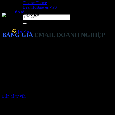
Chia sẻ Theme
Deal Hosting & VPS
Liên hệ
Tìm
kiếm:
Tư Vấn
BẢNG GIÁ
EMAIL DOANH NGHIỆP
Email bảo mật dành cho doanh nghiệp chuyên nghiệp và nhiều tính 
EMAIL KHỞI NGHIỆP
160K/Tháng
Dung lượng: 20GB
Email: 10
Forwarder/Mail list/Alias: Có
Chống spam/ virus/ bomb mail: Có
SPF/ DKIM: Có
Xác thực 2 bước : Có
Trang quản trị: chuyên nghiệp
Liên hệ tư vấn
EMAIL PHỔ THÔNG
290k/Tháng
Dung lượng: 50GB
Email: 50