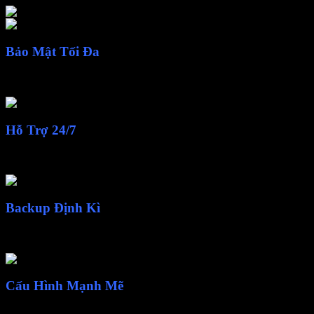
Bảo Mật Tối Đa
Website của bạn được bảo mật thông tin một cách tối đa thông qua hệ
Hỗ Trợ 24/7
Đội ngũ kỹ thuật 5+ năm kinh nghiệm, nhiệt tình và chu đáo luôn sẵn
Backup Định Kì
Dữ liệu được backup định kỳ hàng tuần miễn phí cho mọi dịch vụ host
Cấu Hình Mạnh Mẽ
Máy chủ với cấu hình mạnh mẽ, tối ưu hoá giúp cho website của bạn