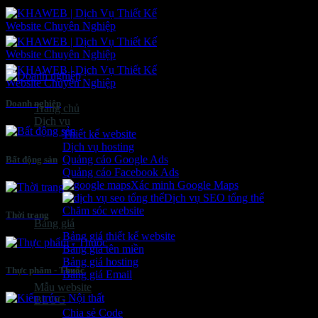
Bỏ
qua
nội
dung
Doanh nghiệp
Trang chủ
Dịch vụ
Thiết kế website
Dịch vụ hosting
Quảng cáo Google Ads
Bất động sản
Quảng cáo Facebook Ads
Xác minh Google Maps
Dịch vụ SEO tổng thể
Chăm sóc website
Thời trang
Bảng giá
Bảng giá thiết kế website
Bảng giá tên miền
Bảng giá hosting
Thực phẩm - Thuốc
Bảng giá Email
Mẫu website
BLOG
Chia sẻ Code