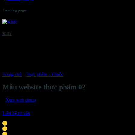
Landing page
Khác
Trang chủ
/
Thực phẩm - Thuốc
Mẫu website thực phẩm 02
Xem web demo
Liên hệ tư vấn
Phù hợp với cá nhân, doanh nghiệp vừa & nhỏ
Giao diện tương thích mọi thiết bị thông minh
Tích hợp liên hệ: chat Zalo, Facebook, hotline