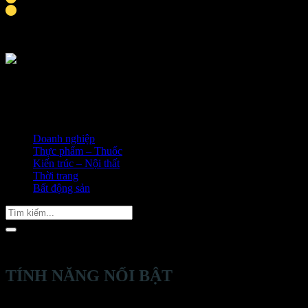
Thời gian hoàn thành khoảng 9-10 ngày
Doanh nghiệp
Thực phẩm – Thuốc
Kiến trúc – Nội thất
Thời trang
Bất động sản
Tìm
kiếm:
TÍNH NĂNG NỔI BẬT
Thiết kế trình bày sản phẩm đa tầng, sản phẩm được trình bày