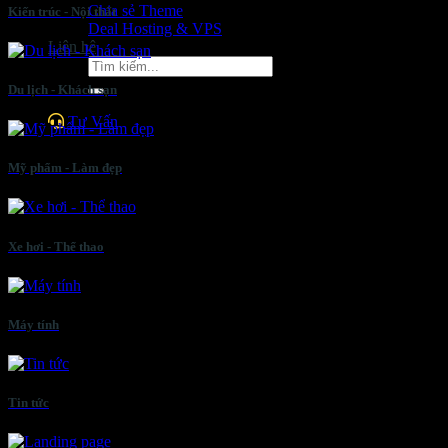
Chia sẻ Theme
Kiến trúc - Nội thất
Deal Hosting & VPS
Liên hệ
Tìm
kiếm:
Du lịch - Khách sạn
Tư Vấn
Mỹ phẩm - Làm đẹp
Xe hơi - Thể thao
Máy tính
Tin tức