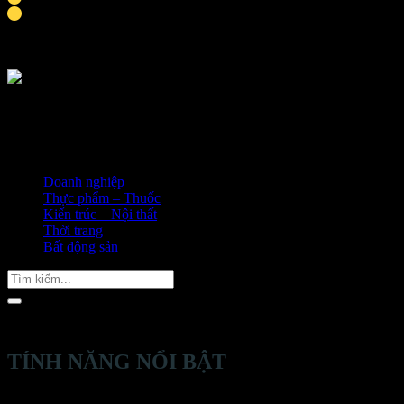
Thời gian hoàn thành khoảng 9-10 ngày
Doanh nghiệp
Thực phẩm – Thuốc
Kiến trúc – Nội thất
Thời trang
Bất động sản
Tìm
kiếm:
TÍNH NĂNG NỔI BẬT
Thiết kế trình bày sản phẩm đa tầng, sản phẩm được trình bày