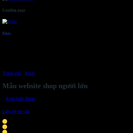
Landing page
Khác
Trang chủ
/
Khác
Mẫu website shop người lớn
Xem web demo
Liên hệ tư vấn
Phù hợp với cá nhân, doanh nghiệp vừa & nhỏ
Giao diện tương thích mọi thiết bị thông minh
Tích hợp liên hệ: chat Zalo, Facebook, hotline