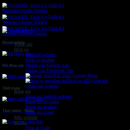
Bỏ
qua
nội
dung
Doanh nghiệp
Trang chủ
Dịch vụ
Thiết kế website
Dịch vụ hosting
Quảng cáo Google Ads
Bất động sản
Quảng cáo Facebook Ads
Xác minh Google Maps
Dịch vụ SEO tổng thể
Chăm sóc website
Thời trang
Bảng giá
Bảng giá thiết kế website
Bảng giá tên miền
Bảng giá hosting
Thực phẩm - Thuốc
Bảng giá Email
Mẫu website
BLOG
Chia sẻ Code