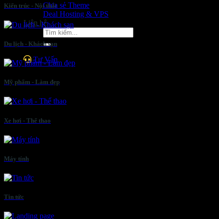
Chia sẻ Theme
Kiến trúc - Nội thất
Deal Hosting & VPS
Liên hệ
Tìm
kiếm:
Du lịch - Khách sạn
Tư Vấn
Mỹ phẩm - Làm đẹp
Xe hơi - Thể thao
Máy tính
Tin tức