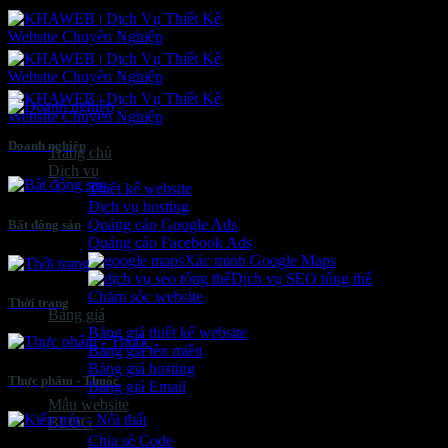
Bỏ
qua
nội
dung
Doanh nghiệp
Trang chủ
Dịch vụ
Thiết kế website
Dịch vụ hosting
Quảng cáo Google Ads
Bất động sản
Quảng cáo Facebook Ads
Xác minh Google Maps
Dịch vụ SEO tổng thể
Chăm sóc website
Thời trang
Bảng giá
Bảng giá thiết kế website
Bảng giá tên miền
Bảng giá hosting
Thực phẩm - Thuốc
Bảng giá Email
Mẫu website
BLOG
Chia sẻ Code