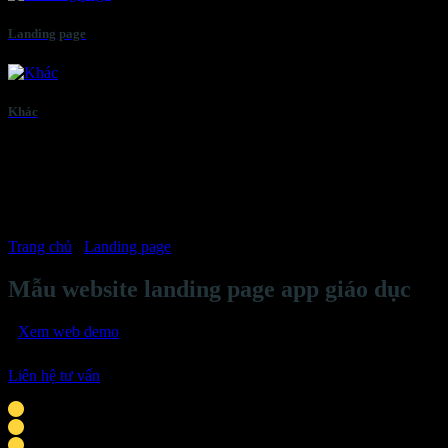
Landing page
Khác
Trang chủ
/
Landing page
Mẫu website landing page app giáo dục
Xem web demo
Liên hệ tư vấn
Phù hợp với cá nhân, doanh nghiệp vừa & nhỏ
Giao diện tương thích mọi thiết bị thông minh
Tích hợp liên hệ: chat Zalo, Facebook, hotline