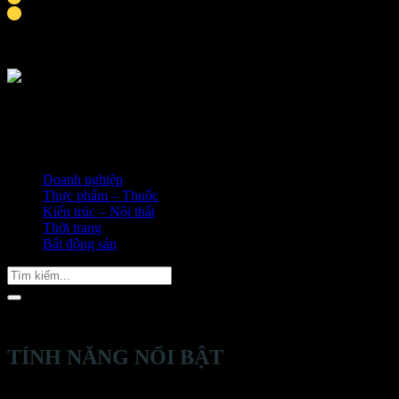
Thời gian hoàn thành khoảng 9-10 ngày
Doanh nghiệp
Thực phẩm – Thuốc
Kiến trúc – Nội thất
Thời trang
Bất động sản
Tìm
kiếm:
TÍNH NĂNG NỔI BẬT
Thiết kế trình bày sản phẩm đa tầng, sản phẩm được trình bày