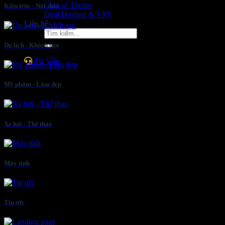
Chia sẻ Theme
Kiến trúc - Nội thất
Deal Hosting & VPS
Liên hệ
Tìm
kiếm:
Du lịch - Khách sạn
Tư Vấn
Mỹ phẩm - Làm đẹp
Xe hơi - Thể thao
Máy tính
Tin tức