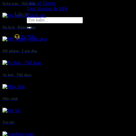
Chia sẻ Theme
Kiến trúc - Nội thất
Deal Hosting & VPS
Liên hệ
Tìm
kiếm:
Du lịch - Khách sạn
Tư Vấn
Mỹ phẩm - Làm đẹp
Xe hơi - Thể thao
Máy tính
Tin tức