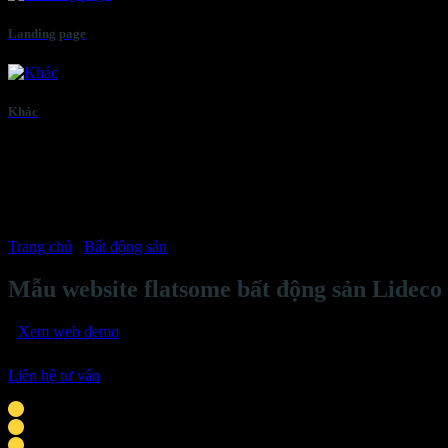
Landing page
Khác
Trang chủ
/
Bất động sản
Mẫu website flatsome bất động sản Lideco
Xem web demo
Liên hệ tư vấn
Phù hợp với cá nhân, doanh nghiệp vừa & nhỏ
Giao diện tương thích mọi thiết bị thông minh
Tích hợp liên hệ: chat Zalo, Facebook, hotline