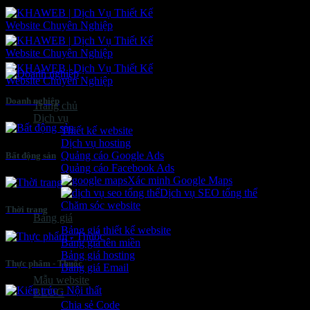
Bỏ
qua
nội
dung
Doanh nghiệp
Trang chủ
Dịch vụ
Thiết kế website
Dịch vụ hosting
Quảng cáo Google Ads
Bất động sản
Quảng cáo Facebook Ads
Xác minh Google Maps
Dịch vụ SEO tổng thể
Chăm sóc website
Thời trang
Bảng giá
Bảng giá thiết kế website
Bảng giá tên miền
Bảng giá hosting
Thực phẩm - Thuốc
Bảng giá Email
Mẫu website
BLOG
Chia sẻ Code