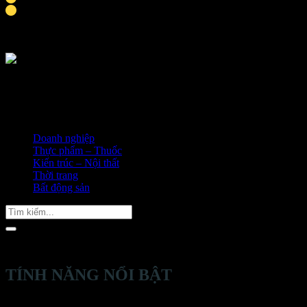
Thời gian hoàn thành khoảng 9-10 ngày
Doanh nghiệp
Thực phẩm – Thuốc
Kiến trúc – Nội thất
Thời trang
Bất động sản
Tìm
kiếm:
TÍNH NĂNG NỔI BẬT
Thiết kế trình bày sản phẩm đa tầng, sản phẩm được trình bày