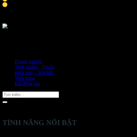
Thời gian hoàn thành khoảng 9-10 ngày
Doanh nghiệp
Thực phẩm – Thuốc
Kiến trúc – Nội thất
Thời trang
Bất động sản
Tìm
kiếm:
TÍNH NĂNG NỔI BẬT
Thiết kế trình bày sản phẩm đa tầng, sản phẩm được trình bày