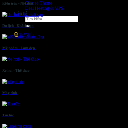
Chia sẻ Theme
Kiến trúc - Nội thất
Deal Hosting & VPS
Liên hệ
Tìm
kiếm:
Du lịch - Khách sạn
Tư Vấn
Mỹ phẩm - Làm đẹp
Xe hơi - Thể thao
Máy tính
Tin tức