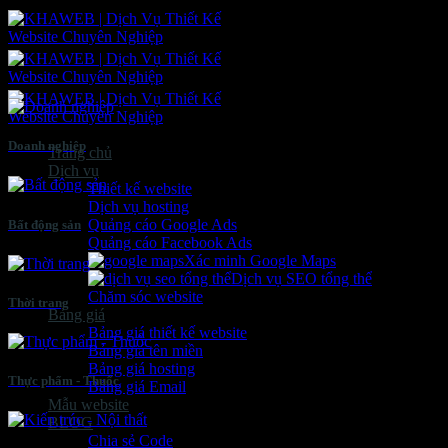
Bỏ
qua
nội
dung
Doanh nghiệp
Trang chủ
Dịch vụ
Thiết kế website
Dịch vụ hosting
Quảng cáo Google Ads
Bất động sản
Quảng cáo Facebook Ads
Xác minh Google Maps
Dịch vụ SEO tổng thể
Chăm sóc website
Thời trang
Bảng giá
Bảng giá thiết kế website
Bảng giá tên miền
Bảng giá hosting
Thực phẩm - Thuốc
Bảng giá Email
Mẫu website
BLOG
Chia sẻ Code