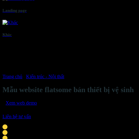
Landing page
Khác
Trang chủ
/
Kiến trúc - Nội thất
Mẫu website flatsome bán thiết bị vệ sinh
Xem web demo
Liên hệ tư vấn
Phù hợp với cá nhân, doanh nghiệp vừa & nhỏ
Giao diện tương thích mọi thiết bị thông minh
Tích hợp liên hệ: chat Zalo, Facebook, hotline