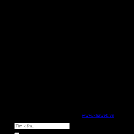
2026 © Bản quyền thuộc về KHAWEB |
www.khaweb.vn
Tìm
kiếm: