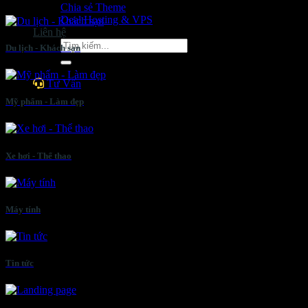
Chia sẻ Theme
Deal Hosting & VPS
Liên hệ
Tìm
Du lịch - Khách sạn
kiếm:
Tư Vấn
Mỹ phẩm - Làm đẹp
Xe hơi - Thể thao
Máy tính
Tin tức