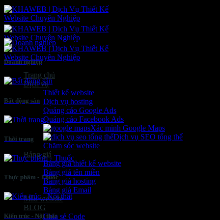
Bỏ
qua
nội
dung
Doanh nghiệp
Trang chủ
Dịch vụ
Thiết kế website
Bất động sản
Dịch vụ hosting
Quảng cáo Google Ads
Quảng cáo Facebook Ads
Xác minh Google Maps
Dịch vụ SEO tổng thể
Thời trang
Chăm sóc website
Bảng giá
Bảng giá thiết kế website
Bảng giá tên miền
Thực phẩm - Thuốc
Bảng giá hosting
Bảng giá Email
Mẫu website
BLOG
Kiến trúc - Nội thất
Chia sẻ Code