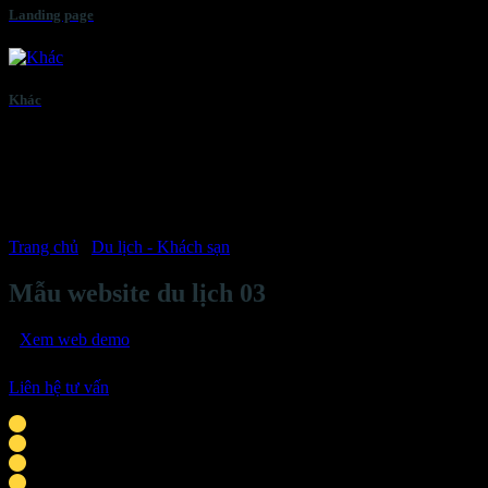
Landing page
Khác
Trang chủ
/
Du lịch - Khách sạn
Mẫu website du lịch 03
Xem web demo
Liên hệ tư vấn
Phù hợp với cá nhân, doanh nghiệp vừa & nhỏ
Giao diện tương thích mọi thiết bị thông minh
Tích hợp liên hệ: chat Zalo, Facebook, hotline
Thời gian hoàn thành khoảng 9-10 ngày