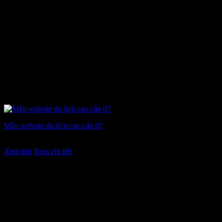
Mẫu website du lịch cao cấp 07
Giá
Giá
7.900.000
₫
6.900.000
₫
gốc
hiện
Xem thử
Xem chi tiết
là:
tại
7.900.000 ₫.
là:
6.900.000 ₫.