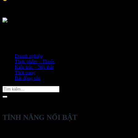
Doanh nghiệp
Thực phẩm – Thuốc
Kiến trúc – Nội thất
Thời trang
Bất động sản
Tìm
kiếm:
TÍNH NĂNG NỔI BẬT
Thiết kế trình bày sản phẩm đa tầng, sản phẩm được trình bày
rõ ràng đẹp mắt, giúp người mua dễ dàng chọn mua sản phẩm