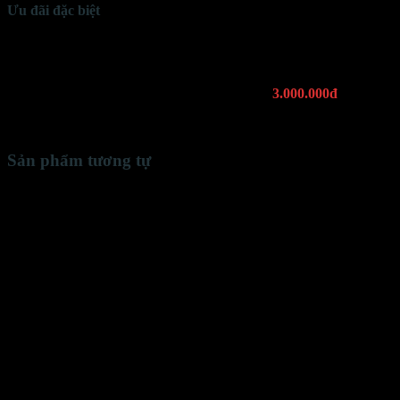
Ưu đãi đặc biệt
Tặng
domain
(tên miền) 1 năm
Tặng
hosting
SSD 1 năm
Tối ưu hỗ trợ
SEO Google
Tặng công cụ
SEO
bản quyền trị giá
3.000.000đ
Bảo trì trọn đời
khi sử dụng hosting tại KHAWEB
Có
tài liệu hướng dẫn
sử dụng Website (hình ảnh, video)
Sản phẩm tương tự