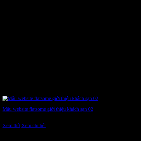
Mẫu website flatsome giới thiệu khách sạn 02
Giá
Giá
7.900.000
₫
5.900.000
₫
gốc
hiện
Xem thử
Xem chi tiết
là:
tại
7.900.000 ₫.
là: