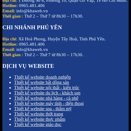
Địa chỉ:
1 Đường Số 6, Phường 10, Quận Gò Vấp, TP Hồ Chí Minh.
Hotline:
0965.481.406
Email:
info@khaweb.vn
Thời gian :
Thứ 2 – Thứ 7 từ 8h30 – 17h30.
CHI NHÁNH PHÚ YÊN
Địa chỉ:
Xã Hoà Phong, Huyện Tây Hoà, Tỉnh Phú Yên.
Hotline:
0965.481.406
Email:
info@khaweb.vn
Thời gian :
Thứ 2 – Thứ 7 từ 8h30 – 17h30.
DỊCH VỤ WEBSITE
Thiết kế website doanh nghiệp
Thiết kế website bất dộng sản
Thiết kế website nội thất - kiến trúc
Thiết kế website du lịch - khách sạn
Thiết kế website nhà hàng - cà phê
Thiết kế website máy tính - điện thoại
Thiết kế website spa - thẩm mỹ
Thiết kế website thời trang
Thiết kế website thực phẩm
Thiết kế website giáo dục