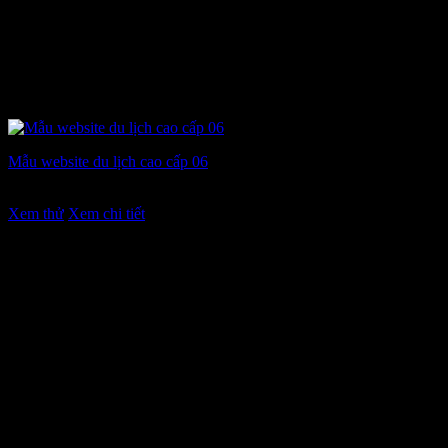
Mẫu website du lịch cao cấp 06
Giá
Giá
7.900.000
₫
6.900.000
₫
gốc
hiện
Xem thử
Xem chi tiết
là:
tại
7.900.000 ₫.
là:
6.900.000 ₫.