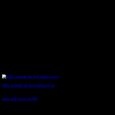
Mẫu website du lịch giống ivivu
Giá
Giá
7.900.000
₫
6.900.000
₫
gốc
hiện
Xem thử
Xem chi tiết
là:
tại
7.900.000 ₫.
là:
6.900.000 ₫.