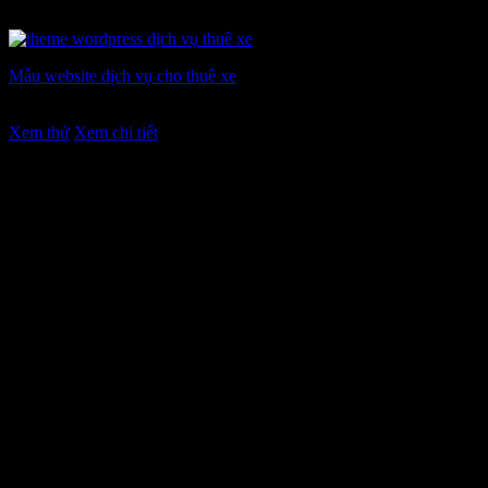
Mẫu website dịch vụ cho thuê xe
Giá
Giá
7.900.000
₫
5.900.000
₫
gốc
hiện
Xem thử
Xem chi tiết
là:
tại
7.900.000 ₫.
là:
5.900.000 ₫.