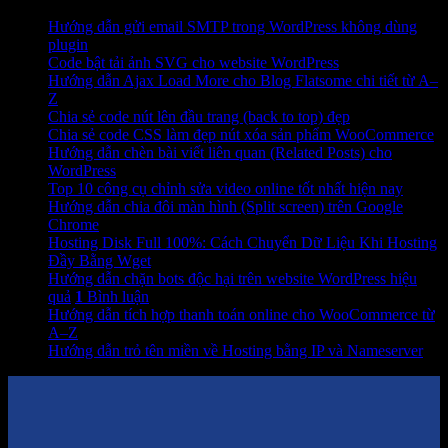
Hướng dẫn gửi email SMTP trong WordPress không dùng
plugin
Code bật tải ảnh SVG cho website WordPress
Hướng dẫn Ajax Load More cho Blog Flatsome chi tiết từ A–
Z
Chia sẻ code nút lên đầu trang (back to top) đẹp
Chia sẻ code CSS làm đẹp nút xóa sản phẩm WooCommerce
Hướng dẫn chèn bài viết liên quan (Related Posts) cho
WordPress
Top 10 công cụ chỉnh sửa video online tốt nhất hiện nay
Hướng dẫn chia đôi màn hình (Split screen) trên Google
Chrome
Hosting Disk Full 100%: Cách Chuyển Dữ Liệu Khi Hosting
Đầy Bằng Wget
Hướng dẫn chặn bots độc hại trên website WordPress hiệu
quả
1
Bình luận
Hướng dẫn tích hợp thanh toán online cho WooCommerce từ
A–Z
Hướng dẫn trỏ tên miền về Hosting bằng IP và Nameserver