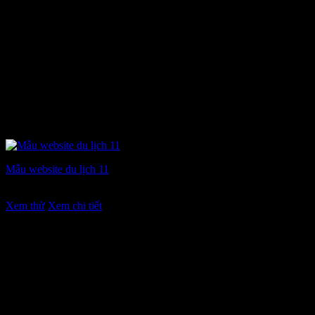
Mẫu website du lịch 11
Giá
Giá
7.900.000
₫
6.900.000
₫
gốc
hiện
Xem thử
Xem chi tiết
là:
tại
7.900.000 ₫.
là:
6.900.000 ₫.