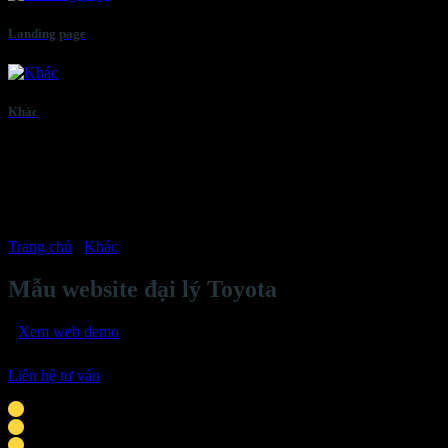
Landing page
Khác
Trang chủ
/
Khác
Mẫu website đại lý Toyota
Xem web demo
Liên hệ tư vấn
Phù hợp với cá nhân, doanh nghiệp vừa & nhỏ
Giao diện tương thích mọi thiết bị thông minh
Tích hợp liên hệ: chat Zalo, Facebook, hotline