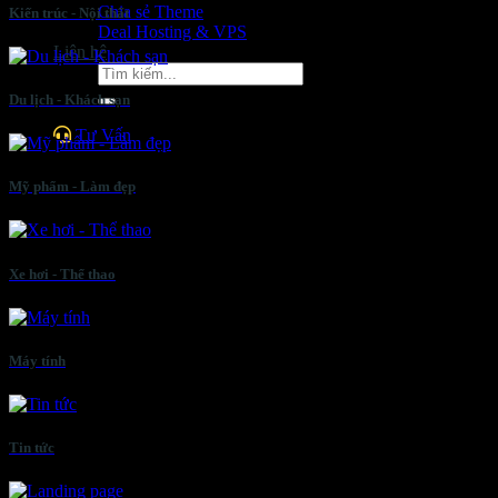
Chia sẻ Theme
Kiến trúc - Nội thất
Deal Hosting & VPS
Liên hệ
Tìm
kiếm:
Du lịch - Khách sạn
Tư Vấn
Mỹ phẩm - Làm đẹp
Xe hơi - Thể thao
Máy tính
Tin tức