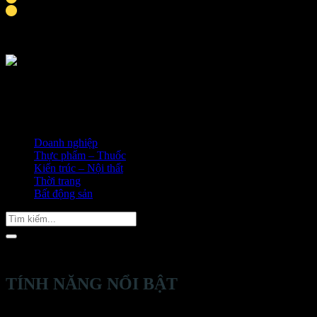
Thời gian hoàn thành khoảng 9-10 ngày
Doanh nghiệp
Thực phẩm – Thuốc
Kiến trúc – Nội thất
Thời trang
Bất động sản
Tìm
kiếm:
TÍNH NĂNG NỔI BẬT
Thiết kế trình bày sản phẩm đa tầng, sản phẩm được trình bày