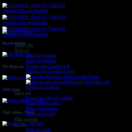
Bỏ
qua
nội
dung
Doanh nghiệp
Trang chủ
Dịch vụ
Thiết kế website
Dịch vụ hosting
Quảng cáo Google Ads
Bất động sản
Quảng cáo Facebook Ads
Xác minh Google Maps
Dịch vụ SEO tổng thể
Chăm sóc website
Thời trang
Bảng giá
Bảng giá thiết kế website
Bảng giá tên miền
Bảng giá hosting
Thực phẩm - Thuốc
Bảng giá Email
Mẫu website
BLOG
Chia sẻ Code