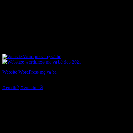
Website WordPress mẹ và bé
Giá
Giá
7.900.000
₫
5.900.000
₫
gốc
hiện
Xem thử
Xem chi tiết
là:
tại
7.900.000 ₫.
là:
5.900.000 ₫.