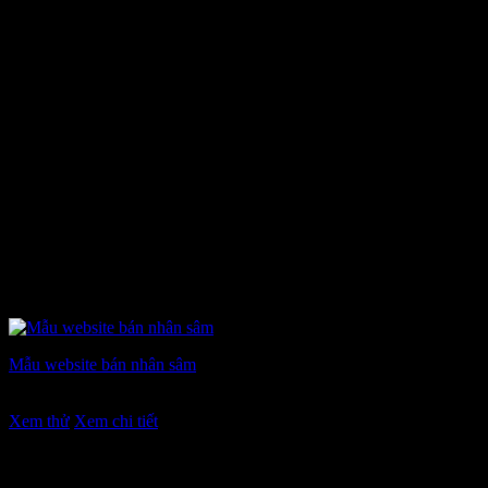
Mẫu website bán nhân sâm
Giá
Giá
7.900.000
₫
5.900.000
₫
gốc
hiện
Xem thử
Xem chi tiết
là:
tại
7.900.000 ₫.
là:
5.900.000 ₫.