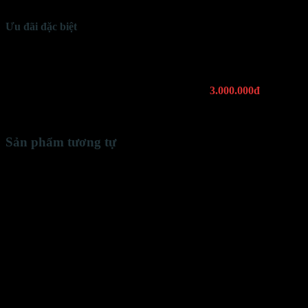
Ưu đãi đặc biệt
Tặng
domain
(tên miền) 1 năm
Tặng
hosting
SSD 1 năm
Tối ưu hỗ trợ
SEO Google
Tặng công cụ
SEO
bản quyền trị giá
3.000.000đ
Bảo trì trọn đời
khi sử dụng hosting tại KHAWEB
Có
tài liệu hướng dẫn
sử dụng Website (hình ảnh, video)
Sản phẩm tương tự