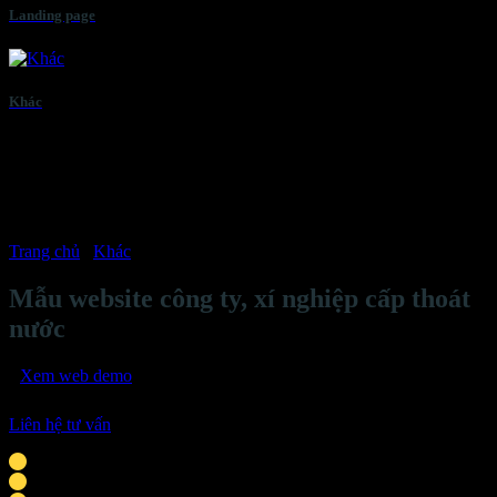
Landing page
Khác
Trang chủ
/
Khác
Mẫu website công ty, xí nghiệp cấp thoát
nước
Xem web demo
Liên hệ tư vấn
Phù hợp với cá nhân, doanh nghiệp vừa & nhỏ
Giao diện tương thích mọi thiết bị thông minh