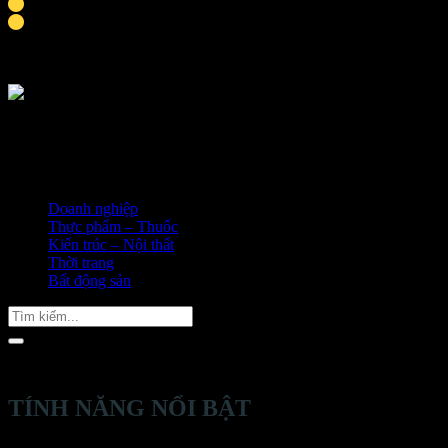
Tích hợp liên hệ: chat Zalo, Facebook, hotline
Thời gian hoàn thành khoảng 9-10 ngày
Doanh nghiệp
Thực phẩm – Thuốc
Kiến trúc – Nội thất
Thời trang
Bất động sản
Tìm
kiếm:
TÍNH NĂNG NỔI BẬT