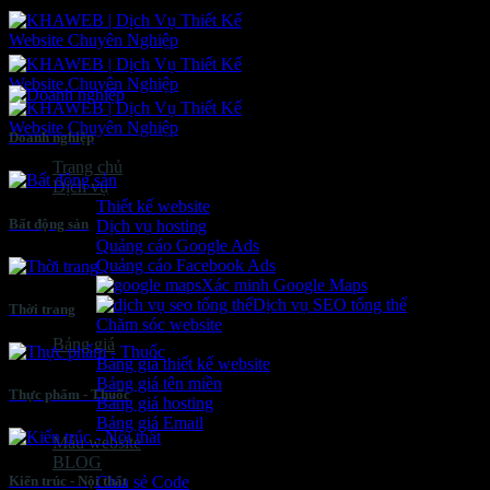
Bỏ
qua
nội
dung
Doanh nghiệp
Trang chủ
Dịch vụ
Thiết kế website
Bất động sản
Dịch vụ hosting
Quảng cáo Google Ads
Quảng cáo Facebook Ads
Xác minh Google Maps
Dịch vụ SEO tổng thể
Thời trang
Chăm sóc website
Bảng giá
Bảng giá thiết kế website
Bảng giá tên miền
Thực phẩm - Thuốc
Bảng giá hosting
Bảng giá Email
Mẫu website
BLOG
Kiến trúc - Nội thất
Chia sẻ Code