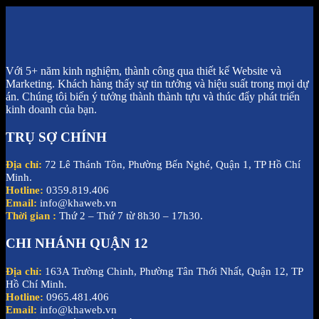
Với 5+ năm kinh nghiệm, thành công qua thiết kế Website và
Marketing. Khách hàng thấy sự tin tưởng và hiệu suất trong mọi dự
án. Chúng tôi biến ý tưởng thành thành tựu và thúc đẩy phát triển
kinh doanh của bạn.
TRỤ SỢ CHÍNH
Địa chỉ:
72 Lê Thánh Tôn, Phường Bến Nghé, Quận 1, TP Hồ Chí
Minh.
Hotline:
0359.819.406
Email:
info@khaweb.vn
Thời gian :
Thứ 2 – Thứ 7 từ 8h30 – 17h30.
CHI NHÁNH QUẬN 12
Địa chỉ:
163A Trường Chinh, Phường Tân Thới Nhất, Quận 12, TP
Hồ Chí Minh.
Hotline:
0965.481.406
Email:
info@khaweb.vn