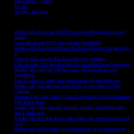
Thực phẩm - Thuốc
Tin tức
Xe hơi - Thể thao
Bài viết mới nhất
Hướng dẫn gửi email SMTP trong WordPress không dùng
plugin
Code bật tải ảnh SVG cho website WordPress
Hướng dẫn Ajax Load More cho Blog Flatsome chi tiết từ A–
Z
Chia sẻ code nút lên đầu trang (back to top) đẹp
Chia sẻ code CSS làm đẹp nút xóa sản phẩm WooCommerce
Hướng dẫn chèn bài viết liên quan (Related Posts) cho
WordPress
Top 10 công cụ chỉnh sửa video online tốt nhất hiện nay
Hướng dẫn chia đôi màn hình (Split screen) trên Google
Chrome
Hosting Disk Full 100%: Cách Chuyển Dữ Liệu Khi Hosting
Đầy Bằng Wget
Hướng dẫn chặn bots độc hại trên website WordPress hiệu
quả
1
Bình luận
Hướng dẫn tích hợp thanh toán online cho WooCommerce từ
A–Z
Hướng dẫn trỏ tên miền về Hosting bằng IP và Nameserver