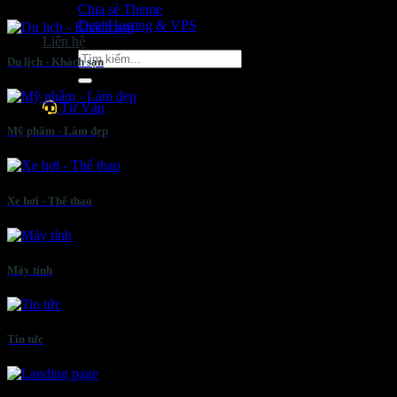
Chia sẻ Theme
Deal Hosting & VPS
Liên hệ
Tìm
Du lịch - Khách sạn
kiếm:
Tư Vấn
Mỹ phẩm - Làm đẹp
Xe hơi - Thể thao
Máy tính
Tin tức