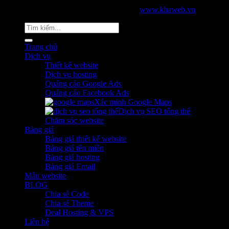
2026 © Bản quyền thuộc về KHAWEB |
www.khaweb.vn
Tìm
kiếm:
Trang chủ
Dịch vụ
Thiết kế website
Dịch vụ hosting
Quảng cáo Google Ads
Quảng cáo Facebook Ads
Xác minh Google Maps
Dịch vụ SEO tổng thể
Chăm sóc website
Bảng giá
Bảng giá thiết kế website
Bảng giá tên miền
Bảng giá hosting
Bảng giá Email
Mẫu website
BLOG
Chia sẻ Code
Chia sẻ Theme
Deal Hosting & VPS
Liên hệ