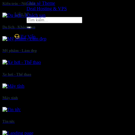
Chia sẻ Theme
Kiến trúc - Nội thất
Deal Hosting & VPS
Liên hệ
Tìm
kiếm:
Du lịch - Khách sạn
Tư Vấn
Mỹ phẩm - Làm đẹp
Xe hơi - Thể thao
Máy tính
Tin tức