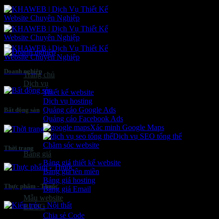
Bỏ
qua
nội
dung
Doanh nghiệp
Trang chủ
Dịch vụ
Thiết kế website
Dịch vụ hosting
Quảng cáo Google Ads
Bất động sản
Quảng cáo Facebook Ads
Xác minh Google Maps
Dịch vụ SEO tổng thể
Chăm sóc website
Thời trang
Bảng giá
Bảng giá thiết kế website
Bảng giá tên miền
Bảng giá hosting
Thực phẩm - Thuốc
Bảng giá Email
Mẫu website
BLOG
Chia sẻ Code