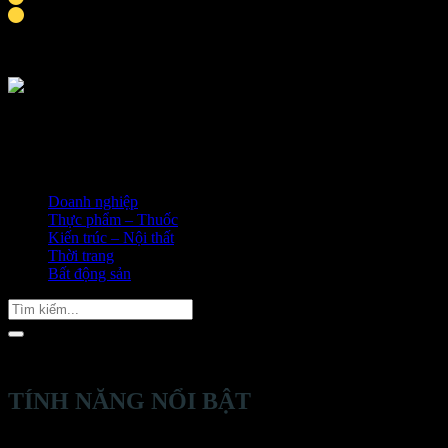
Thời gian hoàn thành khoảng 9-10 ngày
Doanh nghiệp
Thực phẩm – Thuốc
Kiến trúc – Nội thất
Thời trang
Bất động sản
Tìm
kiếm:
TÍNH NĂNG NỔI BẬT
Thiết kế trình bày sản phẩm đa tầng, sản phẩm được trình bày