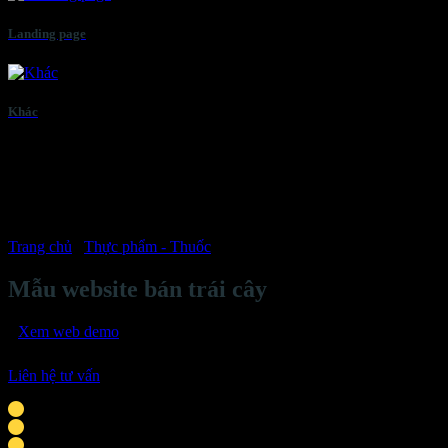
Landing page
Khác
Trang chủ
/
Thực phẩm - Thuốc
Mẫu website bán trái cây
Xem web demo
Liên hệ tư vấn
Phù hợp với cá nhân, doanh nghiệp vừa & nhỏ
Giao diện tương thích mọi thiết bị thông minh
Tích hợp liên hệ: chat Zalo, Facebook, hotline