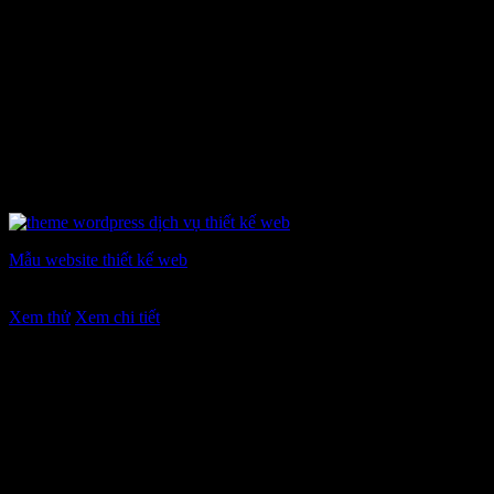
Mẫu website thiết kế web
Giá
Giá
7.900.000
₫
5.900.000
₫
gốc
hiện
Xem thử
Xem chi tiết
là:
tại
7.900.000 ₫.
là:
5.900.000 ₫.