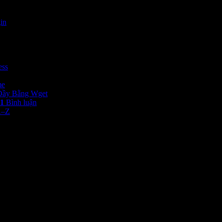
in
ess
me
 Đầy Bằng Wget
1
Bình luận
A–Z